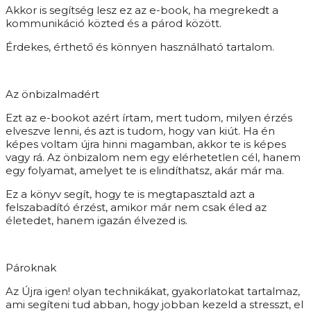
Akkor is segítség lesz ez az e-book, ha megrekedt a
kommunikáció közted és a párod között.
Érdekes, érthető és könnyen használható tartalom.
Az önbizalmadért
Ezt az e-bookot azért írtam, mert tudom, milyen érzés
elveszve lenni, és azt is tudom, hogy van kiút. Ha én
képes voltam újra hinni magamban, akkor te is képes
vagy rá. Az önbizalom nem egy elérhetetlen cél, hanem
egy folyamat, amelyet te is elindíthatsz, akár már ma.
Ez a könyv segít, hogy te is megtapasztald azt a
felszabadító érzést, amikor már nem csak éled az
életedet, hanem igazán élvezed is.
Pároknak
Az Újra igen! olyan technikákat, gyakorlatokat tartalmaz,
ami segíteni tud abban, hogy jobban kezeld a stresszt, el