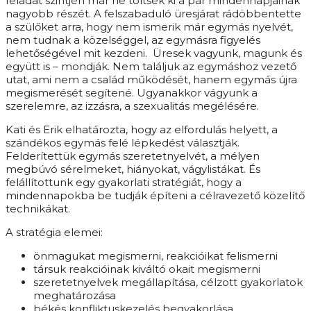
feladat szintjén már ne töltsék ki a pár mindennapjainak
nagyobb részét. A felszabaduló üresjárat rádöbbentette
a szülőket arra, hogy nem ismerik már egymás nyelvét,
nem tudnak a közelséggel, az egymásra figyelés
lehetőségével mit kezdeni. Üresek vagyunk, magunk és
együtt is – mondják. Nem találjuk az egymáshoz vezető
utat, ami nem a család működését, hanem egymás újra
megismerését segítené. Ugyanakkor vágyunk a
szerelemre, az izzásra, a szexualitás megélésére.
Kati és Erik elhatározta, hogy az elfordulás helyett, a
szándékos egymás felé lépkedést választják.
Felderítettük egymás szeretetnyelvét, a mélyen
megbúvó sérelmeket, hiányokat, vágylistákat. És
felállítottunk egy gyakorlati stratégiát, hogy a
mindennapokba be tudják építeni a célravezető közelítő
technikákat.
A stratégia elemei:
önmagukat megismerni, reakcióikat felismerni
társuk reakcióinak kiváltó okait megismerni
szeretetnyelvek megállapítása, célzott gyakorlatok
meghatározása
békés konfliktuskezelés begyakorlása