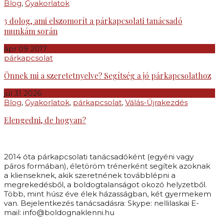
Blog
,
Gyakorlatok
3 dolog, ami elszomorít a párkapcsolati tanácsadó
munkám során
ápr
09
2017
párkapcsolat
Önnek mi a szeretetnyelve? Segítség a jó párkapcsolathoz
júl
31
2026
Blog
,
Gyakorlatok
,
párkapcsolat
,
Válás-Újrakezdés
Elengedni, de hogyan?
2014 óta párkapcsolati tanácsadóként (egyéni vagy
páros formában), életöröm trénerként segítek azoknak
a klienseknek, akik szeretnének továbblépni a
megrekedésből, a boldogtalanságot okozó helyzetből.
Több, mint húsz éve élek házasságban, két gyermekem
van. Bejelentkezés tanácsadásra: Skype: nellilaskai E-
mail: info@boldognaklenni.hu