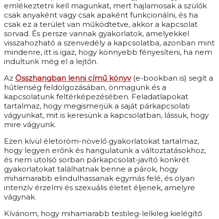
emlékeztetni kell magunkat, mert hajlamosak a szülők
csak anyaként vagy csak apaként funkcionálni, és ha
csak ez a terület van működtetve, akkor a kapcsolat
sorvad. És persze vannak gyakorlatok, amelyekkel
visszahozható a szenvedély a kapcsolatba, azonban mint
mindenre, itt is igaz, hogy könnyebb fényesíteni, ha nem
indultunk még el a lejtőn.
Az
Összhangban lenni című könyv
(e-bookban is) segít a
hűtlenség feldolgozásában, önmagunk és a
kapcsolatunk feltérképezésében. Feladatlapokat
tartalmaz, hogy megismerjük a saját párkapcsolati
vágyunkat, mit is keresünk a kapcsolatban, lássuk, hogy
mire vágyunk.
Ezen kívül életöröm-növelő gyakorlatokat tartalmaz,
hogy legyen erőnk és hangulatunk a változtatásokhoz,
és nem utolsó sorban párkapcsolat-javító konkrét
gyakorlatokat találhatnak benne a párok, hogy
mihamarabb elindulhassanak egymás felé, és olyan
intenzív érzelmi és szexuális életet éljenek, amelyre
vágynak.
Kívánom, hogy mihamarabb testileg-lelkileg kielégítő