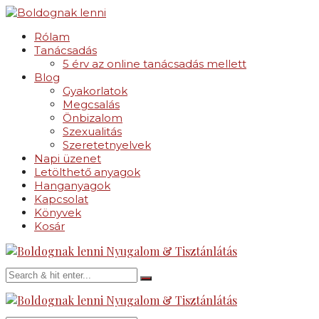
Rólam
Tanácsadás
5 érv az online tanácsadás mellett
Blog
Gyakorlatok
Megcsalás
Önbizalom
Szexualitás
Szeretetnyelvek
Napi üzenet
Letölthető anyagok
Hanganyagok
Kapcsolat
Könyvek
Kosár
Nyugalom & Tisztánlátás
Nyugalom & Tisztánlátás