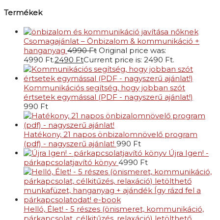
Termékek
Csomagajánlat – Önbizalom & kommunikáció +
hanganyag
4990
Ft
Original price was:
4990 Ft.
2490
Ft
Current price is: 2490 Ft.
Kommunikációs segítség, hogy jobban szót
értsetek egymással (PDF - nagyszerű ajánlat!)
990
Ft
Hatékony, 21 napos önbizalomnövelő program
(pdf) - nagyszerű ajánlat!
990
Ft
Újra Igen! -
párkapcsolatjavító könyv
4990
Ft
Helló, Élet! - 5 részes (önismeret, kommunikáció,
párkapcsolat, célkitűzés, relaxáció) letölthető