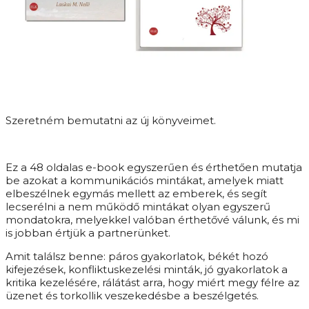
Szeretném bemutatni az új könyveimet.
Ez a 48 oldalas e-book egyszerűen és érthetően mutatja
be azokat a kommunikációs mintákat, amelyek miatt
elbeszélnek egymás mellett az emberek, és segít
lecserélni a nem működő mintákat olyan egyszerű
mondatokra, melyekkel valóban érthetővé válunk, és mi
is jobban értjük a partnerünket.
Amit találsz benne: páros gyakorlatok, békét hozó
kifejezések, konfliktuskezelési minták, jó gyakorlatok a
kritika kezelésére, rálátást arra, hogy miért megy félre az
üzenet és torkollik veszekedésbe a beszélgetés.