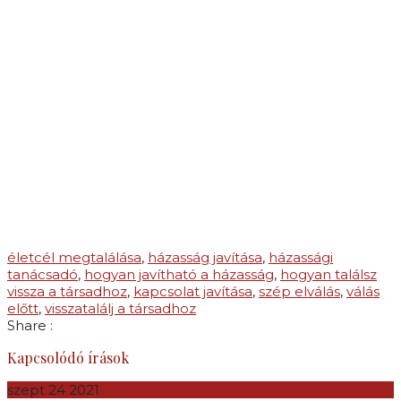
életcél megtalálása
,
házasság javítása
,
házassági
tanácsadó
,
hogyan javítható a házasság
,
hogyan találsz
vissza a társadhoz
,
kapcsolat javítása
,
szép elválás
,
válás
előtt
,
visszatalálj a társadhoz
Share :
Kapcsolódó írások
szept
24
2021