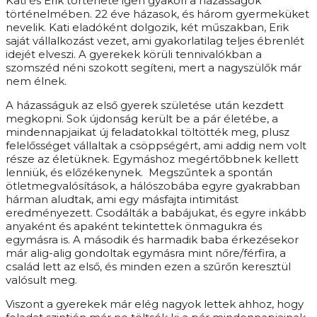
Kati és Erik története igen gyakori a házasságok
történelmében. 22 éve házasok, és három gyermeküket
nevelik. Kati eladóként dolgozik, két műszakban, Erik
saját vállalkozást vezet, ami gyakorlatilag teljes ébrenlét
idejét elveszi. A gyerekek körüli tennivalókban a
szomszéd néni szokott segíteni, mert a nagyszülők már
nem élnek.
A házasságuk az első gyerek születése után kezdett
megkopni. Sok újdonság került be a pár életébe, a
mindennapjaikat új feladatokkal töltötték meg, plusz
felelősséget vállaltak a csöppségért, ami addig nem volt
része az életüknek. Egymáshoz megértőbbnek kellett
lenniük, és előzékenynek. Megszűntek a spontán
ötletmegvalósítások, a hálószobába egyre gyakrabban
hárman aludtak, ami egy másfajta intimitást
eredményezett. Csodálták a babájukat, és egyre inkább
anyaként és apaként tekintettek önmagukra és
egymásra is. A második és harmadik baba érkezésekor
már alig-alig gondoltak egymásra mint nőre/férfira, a
család lett az első, és minden ezen a szűrőn keresztül
valósult meg.
Viszont a gyerekek már elég nagyok lettek ahhoz, hogy