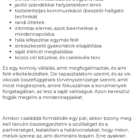
javító szándékkal helyzetekben lenni
tiszteletteljes kommunikáció (beszélő-hallgató
technikái)
randi ötletek
intimitás elemei, azok beemelése a
mindennapokba
hála kifejezése egymás felé
stresszkezelő gyakorlatok elsajátítása
saját életcél megtalálása
közös cél kitűzése, és cselekvési terv
Ez egy komoly vállalás, amit megfogalmaztak, és ami
felé elköteleződtek. De tapasztalatom szerint, és az ok-
okozati összefüggések törvényszerűsége szerint, amit
most megtesznek, amire fókuszálnak a körülmények
forgatagában, az lesz a saját valóságuk. Azon keresztül
fogják megélni a mindennapjaikat.
Amikor családdá formálódik egy pár, akkor bizony meg
kell tanulni összeegyeztetni a szülőséget és a
partnerséget, kialakítani a határvonalakat, hogy mikor,
melyik szerep az, ami domináns legyen. Erre gyakran