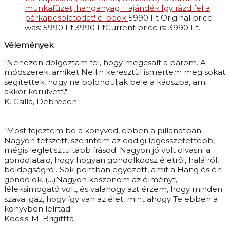
munkafüzet, hanganyag + ajándék Így rázd fel a
párkapcsolatodat! e-book
5990
Ft
Original price
was: 5990 Ft.
3990
Ft
Current price is: 3990 Ft.
Vélemények
:
"Nehezen dolgoztam fel, hogy megcsalt a párom. A
módszerek, amiket Nellin keresztül ismertem meg sokat
segítettek, hogy ne bolonduljak bele a káoszba, ami
akkor körülvett."
K. Csilla, Debrecen
"Most fejeztem be a könyved, ebben a pillanatban.
Nagyon tetszett, szerintem az eddigi legösszetettebb,
mégis legletisztultabb írásod. Nagyon jó volt olvasni a
gondolataid, hogy hogyan gondolkodsz életről, halálról,
boldogságról. Sok pontban egyezett, amit a Hang és én
gondolok. (…)Nagyon köszönöm az élményt,
léleksimogató volt, és valahogy azt érzem, hogy minden
szava igaz, hogy így van az élet, mint ahogy Te ebben a
könyvben leírtad."
Kocsis-M. Brigittta