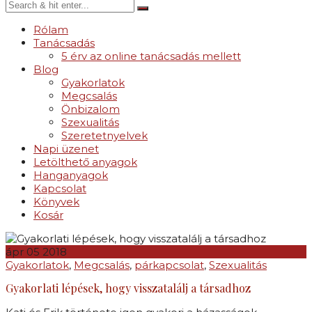
Rólam
Tanácsadás
5 érv az online tanácsadás mellett
Blog
Gyakorlatok
Megcsalás
Önbizalom
Szexualitás
Szeretetnyelvek
Napi üzenet
Letölthető anyagok
Hanganyagok
Kapcsolat
Könyvek
Kosár
ápr
05
2018
Gyakorlatok
,
Megcsalás
,
párkapcsolat
,
Szexualitás
Gyakorlati lépések, hogy visszatalálj a társadhoz