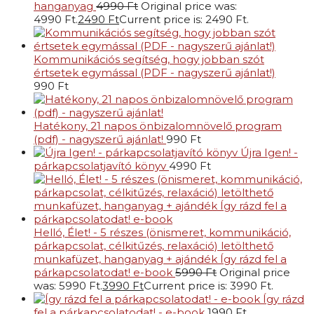
hanganyag
4990
Ft
Original price was:
4990 Ft.
2490
Ft
Current price is: 2490 Ft.
Kommunikációs segítség, hogy jobban szót
értsetek egymással (PDF - nagyszerű ajánlat!)
990
Ft
Hatékony, 21 napos önbizalomnövelő program
(pdf) - nagyszerű ajánlat!
990
Ft
Újra Igen! -
párkapcsolatjavító könyv
4990
Ft
Helló, Élet! - 5 részes (önismeret, kommunikáció,
párkapcsolat, célkitűzés, relaxáció) letölthető
munkafüzet, hanganyag + ajándék Így rázd fel a
párkapcsolatodat! e-book
5990
Ft
Original price
was: 5990 Ft.
3990
Ft
Current price is: 3990 Ft.
Így rázd
fel a párkapcsolatodat! - e-book
1990
Ft