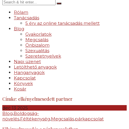
Rólam
Tanácsadás
5 érv az online tanácsadás mellett
Blog
Gyakorlatok
Megcsalás
Önbizalom
Szexualitás
Szeretetnyelvek
Napi üzenet
Letölthető anyagok
Hanganyagok
Kapcsolat
Könyvek
Kosár
Címke:
elkényelmesedett partner
dec
13
2025
Blog
,
Boldogság-
növelés
,
Féltékenység
,
Megcsalás
,
párkapcsolat