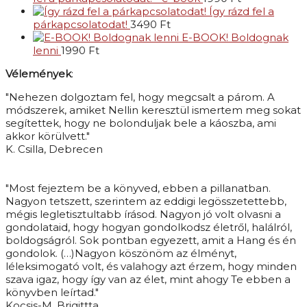
Így rázd fel a
párkapcsolatodat!
3490
Ft
E-BOOK! Boldognak
lenni
1990
Ft
Vélemények
:
"Nehezen dolgoztam fel, hogy megcsalt a párom. A
módszerek, amiket Nellin keresztül ismertem meg sokat
segítettek, hogy ne bolonduljak bele a káoszba, ami
akkor körülvett."
K. Csilla, Debrecen
"Most fejeztem be a könyved, ebben a pillanatban.
Nagyon tetszett, szerintem az eddigi legösszetettebb,
mégis legletisztultabb írásod. Nagyon jó volt olvasni a
gondolataid, hogy hogyan gondolkodsz életről, halálról,
boldogságról. Sok pontban egyezett, amit a Hang és én
gondolok. (…)Nagyon köszönöm az élményt,
léleksimogató volt, és valahogy azt érzem, hogy minden
szava igaz, hogy így van az élet, mint ahogy Te ebben a
könyvben leírtad."
Kocsis-M. Brigittta