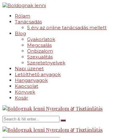
Rólam
Tanácsadás
5 érv az online tanácsadás mellett
Blog
Gyakorlatok
Megcsalás
Önbizalom
Szexualitás
Szeretetnyelvek
Napi üzenet
Letölthető anyagok
Hanganyagok
Kapcsolat
Könyvek
Kosár
Nyugalom & Tisztánlátás
Nyugalom & Tisztánlátás