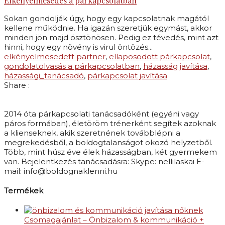
Elkényelmesedés a párkapcsolatban
Sokan gondolják úgy, hogy egy kapcsolatnak magától
kellene működnie. Ha igazán szeretjük egymást, akkor
minden jön majd ösztönösen. Pedig ez tévedés, mint azt
hinni, hogy egy növény is virul öntözés...
elkényelmesedett partner
,
ellaposodott párkapcsolat
,
gondolatolvasás a párkapcsolatban
,
házasság javítása
,
házassági_tanácsadó
,
párkapcsolat javítása
Share :
2014 óta párkapcsolati tanácsadóként (egyéni vagy
páros formában), életöröm trénerként segítek azoknak
a klienseknek, akik szeretnének továbblépni a
megrekedésből, a boldogtalanságot okozó helyzetből.
Több, mint húsz éve élek házasságban, két gyermekem
van. Bejelentkezés tanácsadásra: Skype: nellilaskai E-
mail: info@boldognaklenni.hu
Termékek
Csomagajánlat – Önbizalom & kommunikáció +