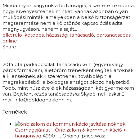
Mindannyian vágyunk a biztonságra, a szeretetre és arra,
hogy érvényesítsenek minket. Vannak azonban olyan
működési minták, amelyekben a belső biztonságérzet
megteremtése nem a kölcsönös kapcsolódás adta
megnyugváson, hanem a saját...
elkerulo_kotodes
,
házassági tanácsadó
,
partanacsadas
online
Share :
2014 óta párkapcsolati tanácsadóként (egyéni vagy
páros formában), életöröm trénerként segítek azoknak
a klienseknek, akik szeretnének továbblépni a
megrekedésből, a boldogtalanságot okozó helyzetből.
Több, mint húsz éve élek házasságban, két gyermekem
van. Bejelentkezés tanácsadásra: Skype: nellilaskai E-
mail: info@boldognaklenni.hu
Termékek
Csomagajánlat – Önbizalom & kommunikáció +
hanganyag
4990
Ft
Original price was: