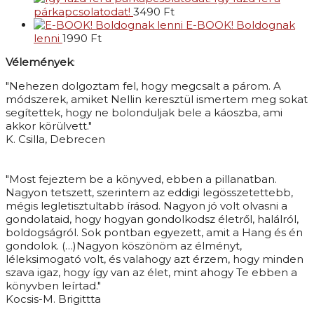
párkapcsolatodat!
3490
Ft
E-BOOK! Boldognak
lenni
1990
Ft
Vélemények
:
"Nehezen dolgoztam fel, hogy megcsalt a párom. A
módszerek, amiket Nellin keresztül ismertem meg sokat
segítettek, hogy ne bolonduljak bele a káoszba, ami
akkor körülvett."
K. Csilla, Debrecen
"Most fejeztem be a könyved, ebben a pillanatban.
Nagyon tetszett, szerintem az eddigi legösszetettebb,
mégis legletisztultabb írásod. Nagyon jó volt olvasni a
gondolataid, hogy hogyan gondolkodsz életről, halálról,
boldogságról. Sok pontban egyezett, amit a Hang és én
gondolok. (…)Nagyon köszönöm az élményt,
léleksimogató volt, és valahogy azt érzem, hogy minden
szava igaz, hogy így van az élet, mint ahogy Te ebben a
könyvben leírtad."
Kocsis-M. Brigittta