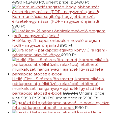
4990 Ft.
2490
Ft
Current price is: 2490 Ft.
Kommunikációs segítség, hogy jobban szót
értsetek egymással (PDF - nagyszerű ajánlat!)
990
Ft
Hatékony, 21 napos önbizalomnövelő program
(pdf) - nagyszerű ajánlat!
990
Ft
Újra Igen! -
párkapcsolatjavító könyv
4990
Ft
Helló, Élet! - 5 részes (önismeret, kommunikáció,
párkapcsolat, célkitűzés, relaxáció) letölthető
munkafüzet, hanganyag + ajándék Így rázd fel a
párkapcsolatodat! e-book
5990
Ft
Original price
was: 5990 Ft.
3990
Ft
Current price is: 3990 Ft.
Így rázd
fel a párkapcsolatodat! - e-book
1990
Ft
Így rázd fel a