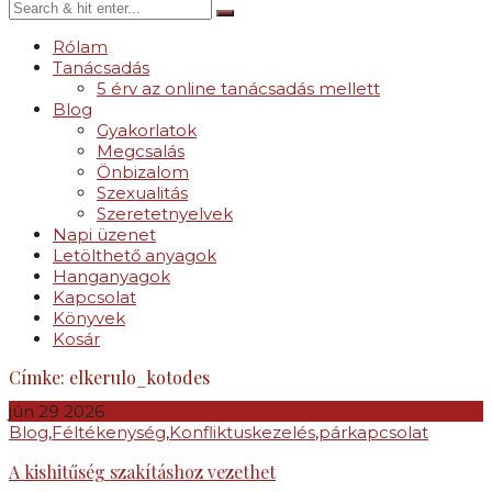
Rólam
Tanácsadás
5 érv az online tanácsadás mellett
Blog
Gyakorlatok
Megcsalás
Önbizalom
Szexualitás
Szeretetnyelvek
Napi üzenet
Letölthető anyagok
Hanganyagok
Kapcsolat
Könyvek
Kosár
Címke:
elkerulo_kotodes
jún
29
2026
Blog
,
Féltékenység
,
Konfliktuskezelés
,
párkapcsolat
A kishitűség szakításhoz vezethet