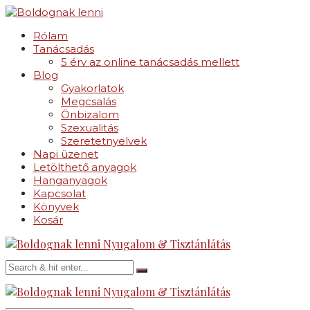
Rólam
Tanácsadás
5 érv az online tanácsadás mellett
Blog
Gyakorlatok
Megcsalás
Önbizalom
Szexualitás
Szeretetnyelvek
Napi üzenet
Letölthető anyagok
Hanganyagok
Kapcsolat
Könyvek
Kosár
Nyugalom & Tisztánlátás
Nyugalom & Tisztánlátás