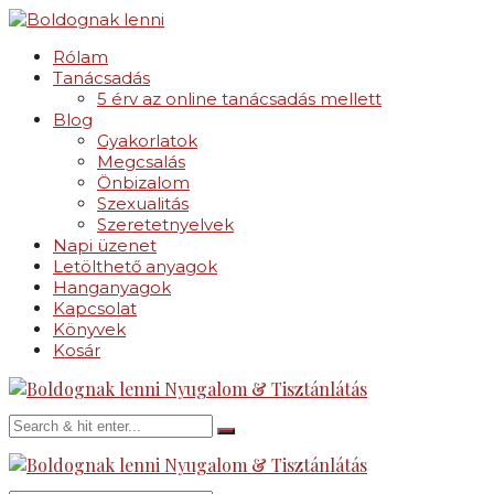
Rólam
Tanácsadás
5 érv az online tanácsadás mellett
Blog
Gyakorlatok
Megcsalás
Önbizalom
Szexualitás
Szeretetnyelvek
Napi üzenet
Letölthető anyagok
Hanganyagok
Kapcsolat
Könyvek
Kosár
Nyugalom & Tisztánlátás
Nyugalom & Tisztánlátás